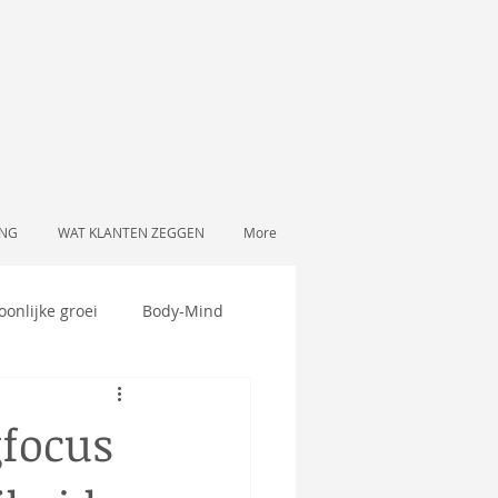
ING
WAT KLANTEN ZEGGEN
More
oonlijke groei
Body-Mind
gfocus