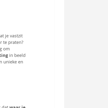
 je vastzit 
r te praten? 
eg om 
ting
 in beeld 
n unieke en 
 dat 
waar je 