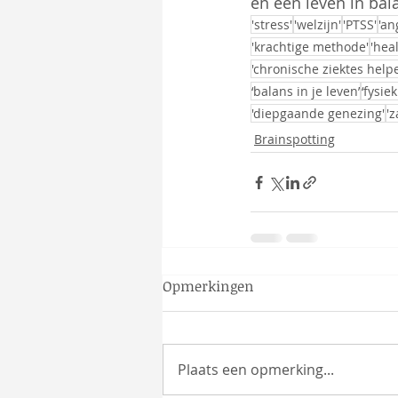
en een leven in bal
'stress'
'welzijn'
'PTSS'
'an
'krachtige methode'
'hea
'chronische ziektes hel
‘balans in je leven’
‘fysiek
'diepgaande genezing'
'
Brainspotting
Opmerkingen
Plaats een opmerking...