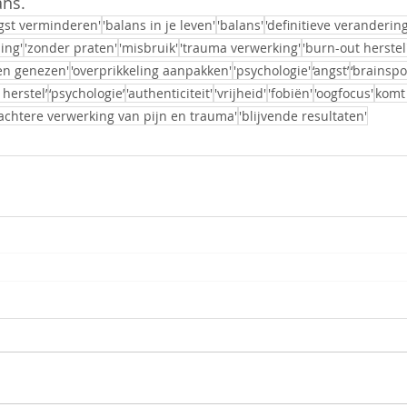
ans.
gst verminderen'
'balans in je leven'
'balans'
'definitieve veranderin
ling'
'zonder praten'
'misbruik'
'trauma verwerking'
'burn-out herstel
pen genezen'
'overprikkeling aanpakken'
'psychologie'
‘angst’
‘brainspo
 herstel’
‘psychologie’
'authenticiteit'
'vrijheid'
'fobiën'
'oogfocus'
komt 
zachtere verwerking van pijn en trauma'
'blijvende resultaten'