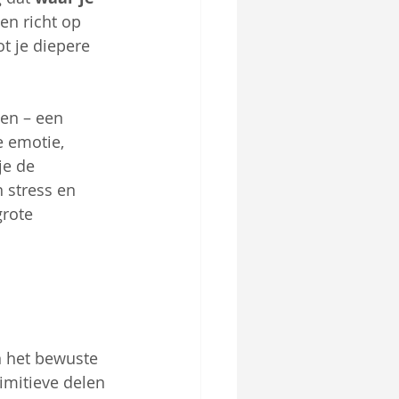
en richt op 
t je diepere 
den – een 
 emotie, 
je de 
 stress en 
grote 
n het bewuste 
imitieve delen 