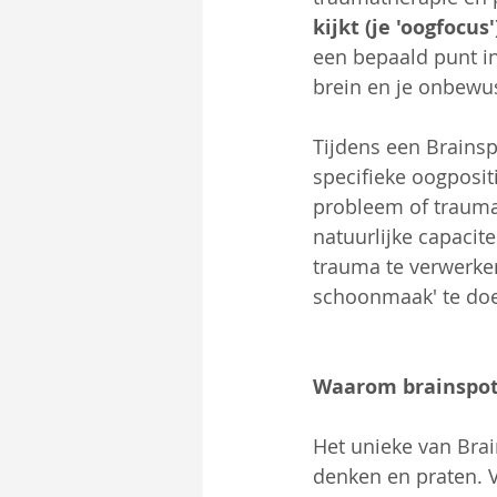
kijkt (je 'oogfocus
een bepaald punt in 
brein en je onbewus
Tijdens een Brainsp
specifieke oogposit
probleem of trauma 
natuurlijke capacite
trauma te verwerken.
schoonmaak' te do
Waarom brainspotti
Het unieke van Brai
denken en praten. V