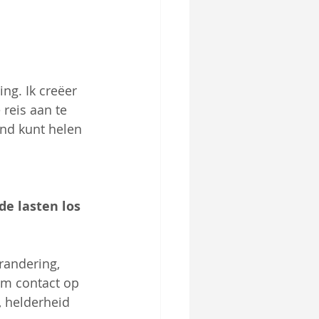
ng. Ik creëer 
reis aan te 
and kunt helen 
e lasten los 
randering, 
em contact op 
, helderheid 