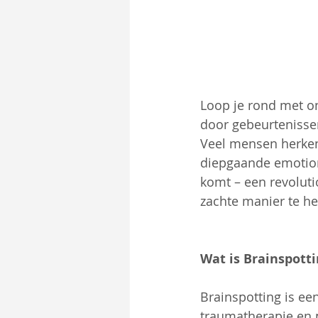
Loop je rond met onv
door gebeurtenissen
Veel mensen herken
diepgaande emotion
komt – een revoluti
zachte manier te he
Wat is Brainspotti
Brainspotting is ee
traumatherapie en p