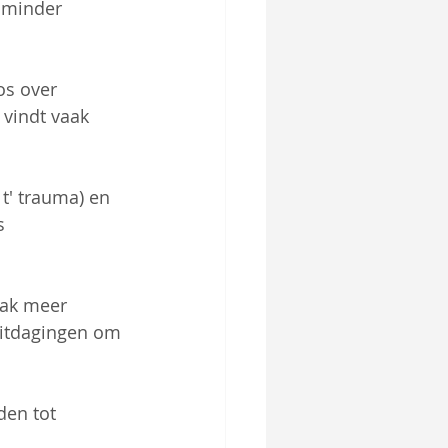
 minder 
os over 
 vindt vaak 
 t' trauma) en 
s 
aak meer 
uitdagingen om 
den tot 