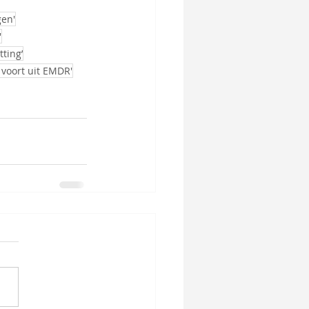
gen'
'
tting’
voort uit EMDR'